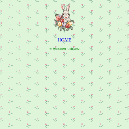
HOME
© by r.planzer /
Juli 2022