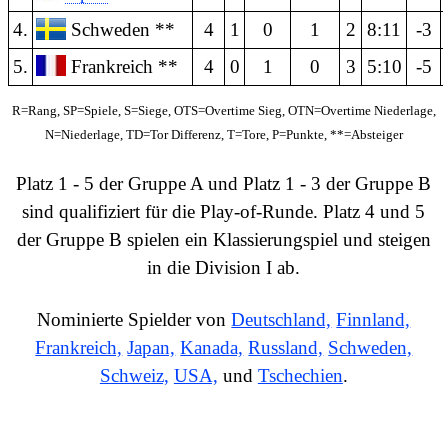
4.
Schweden **
4
1
0
1
2
8:11
-3
5.
Frankreich **
4
0
1
0
3
5:10
-5
R=Rang, SP=Spiele, S=Siege, OTS=Overtime Sieg, OTN=Overtime Niederlage,
N=Niederlage, TD=Tor Differenz, T=Tore, P=Punkte, **=Absteiger
Platz 1 - 5 der Gruppe A und Platz 1 - 3 der Gruppe B
sind qualifiziert für die Play-of-Runde.
Platz 4 und 5
der Gruppe B spielen ein Klassierungspiel und steigen
in die
Division I ab.
Nominierte Spielder von
Deutschland,
Finnland,
Frankreich,
Japan,
Kanada,
Russland,
Schweden,
Schweiz,
USA,
und
Tschechien
.