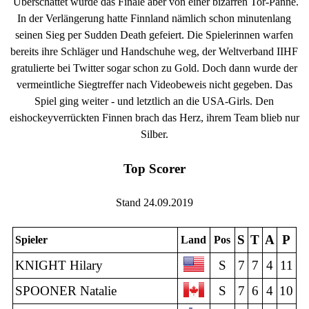
Überschattet wurde das Finale aber von einer bizarren Tor-Panne.
In der Verlängerung hatte Finnland nämlich schon minutenlang
seinen Sieg per Sudden Death gefeiert. Die Spielerinnen warfen
bereits ihre Schläger und Handschuhe weg, der Weltverband IIHF
gratulierte bei Twitter sogar schon zu Gold. Doch dann wurde der
vermeintliche Siegtreffer nach Videobeweis nicht gegeben. Das
Spiel ging weiter - und letztlich an die USA-Girls. Den
eishockeyverrückten Finnen brach das Herz, ihrem Team blieb nur
Silber.
Top Scorer
Stand 24.09.2019
S
T
A
P
Spieler
Land
Pos
KNIGHT Hilary
S
7
7
4
11
SPOONER Natalie
S
7
6
4
10