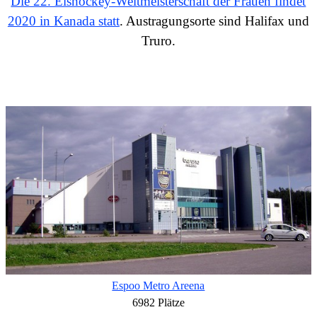
Die 22. Eishockey-Weltmeisterschaft der Frauen findet
2020 in Kanada statt
. Austragungsorte sind
Halifax und
Truro
.
Espoo Metro Areena
6982 Plätze