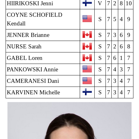
HIIRIKOSKI Jenni
V
7
2
8
10
COYNE SCHOFIELD
S
7
5
4
9
Kendall
JENNER Brianne
S
7
3
6
9
NURSE Sarah
S
7
2
6
8
GABEL Loren
S
7
6
1
7
PANKOWSKI Annie
S
7
4
3
7
CAMERANESI Dani
S
7
3
4
7
KARVINEN Michelle
S
7
3
4
7