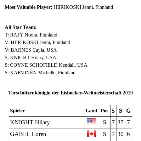
Most Valuable Player:
HIIRIKOSKI Jenni, Finnland
All-Star Team:
T: RATY Noora, Finnland
V: HIIRIKOSKI Jenni, Finnland
V: BARNES Cayla, USA
S: KNIGHT Hilary, USA
S:
COYNE SCHOFIELD Kendall, USA
S: KARVINEN Michelle, Finnland
Torschützenkönigin der Eishockey-Weltmeisterschaft 2019
S
S
G
Spieler
Land
Pos
KNIGHT Hilary
S
7
37
7
GABEL Loren
S
7
30
6