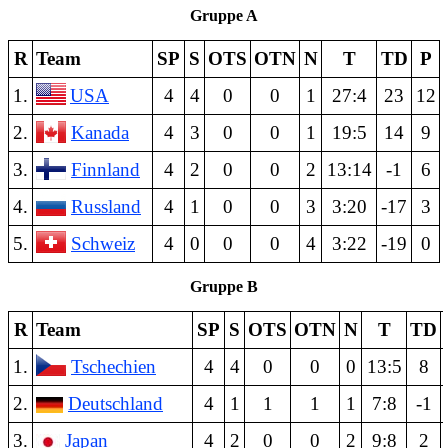
Gruppe A
R
Team
SP
S
OTS
OTN
N
T
TD
P
1.
USA
4
4
0
0
1
27:4
23
12
2.
Kanada
4
3
0
0
1
19:5
14
9
3.
Finnland
4
2
0
0
2
13:14
-1
6
4.
Russland
4
1
0
0
3
3:20
-17
3
5.
Schweiz
4
0
0
0
4
3:22
-19
0
Gruppe B
R
Team
SP
S
OTS
OTN
N
T
TD
1.
Tschechien
4
4
0
0
0
13:5
8
2.
Deutschland
4
1
1
1
1
7:8
-1
3.
Japan
4
2
0
0
2
9:8
2