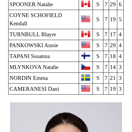
SPOONER Natalie
S
7
29
6
COYNE SCHOFIELD
S
7
19
5
Kendall
TURNBULL Blayre
S
7
17
4
PANKOWSKI Annie
S
7
29
4
TAPANI Susanna
S
7
18
4
MLYNKOVA Natalie
S
7
14
3
NORDIN Emma
S
7
21
3
CAMERANESI Dani
S
7
19
3