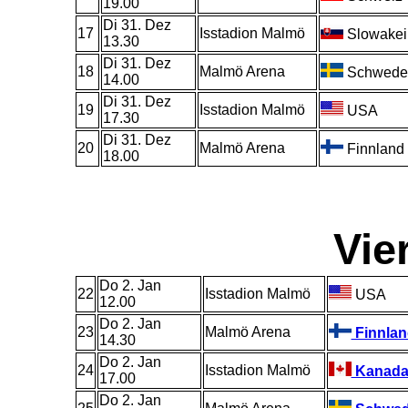
19.00
Di 31. Dez
17
Isstadion Malmö
Slowakei
13.30
Di 31. Dez
18
Malmö Arena
Schwede
14.00
Di 31. Dez
19
Isstadion Malmö
USA
17.30
Di 31. Dez
20
Malmö Arena
Finnland
18.00
Vier
Do 2. Jan
22
Isstadion Malmö
USA
12
.
00
Do 2. Jan
23
Malmö Arena
Finnlan
1
4
.
30
Do 2. Jan
24
Isstadion Malmö
Kanad
17.00
Do 2. Jan