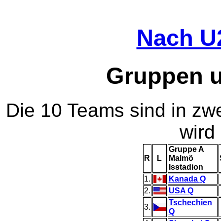
Nach U
Gruppen
u
Die 10 Teams sind in zwe
wird
Gruppe A
R
L
Malmö
Isstadion
1.
Kanada
Q
2.
USA
Q
Tschechien
3.
Q