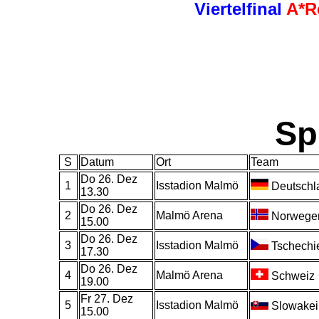
Viertelfinal
A*R
Sp
S
Datum
Ort
Team
Do 26. Dez
1
Isstadion Malmö
Deutschl
13.30
Do 26. Dez
2
Malmö Arena
Norwege
15.00
Do 26. Dez
3
Isstadion Malmö
Tschechi
17.30
Do 26. Dez
4
Malmö Arena
Schweiz
19.00
Fr 27. Dez
5
Isstadion Malmö
Slowakei
15.00