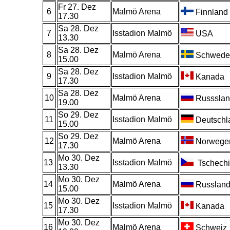
Fr 27. Dez
6
Malmö Arena
Finnland
17.30
Sa 28. Dez
7
Isstadion Malmö
USA
13.30
Sa 28. Dez
8
Malmö Arena
Schwede
15.00
Sa 28. Dez
9
Isstadion Malmö
Kanada
17.30
Sa 28. Dez
10
Malmö Arena
Russslan
19.00
So 29. Dez
11
Isstadion Malmö
Deutschl
15.00
So 29. Dez
12
Malmö Arena
Norwege
17.30
Mo 30. Dez
13
Isstadion Malmö
Tschechi
13.30
Mo 30. Dez
14
Malmö Arena
Russlan
15.00
Mo 30. Dez
15
Isstadion Malmö
Kanada
17.30
Mo 30. Dez
16
Malmö Arena
Schweiz