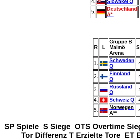
4.
Slowakei
Q
Deutschland
5.
A*
Gruppe B
R
L
Malmö
S
Arena
Schweden
1.
Q
Finnland
2.
Q
Russland
3.
Q
4.
Schweiz
Q
Norwegen
5.
A**
SP
Spiele S Siege OTS Overtime Sie
Tor Differenz T Erzielte Tore ET