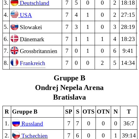
3.
7
5
0
0
2
18:18
Deutschland
4.
7
4
1
0
2
27:15
USA
5.
7
3
1
0
3
28:19
Slowakei
6.
7
1
1
1
4
18:23
Dänemark
7.
7
0
1
0
6
9:41
Grossbritannien
8.
7
0
0
2
5
14:34
Frankreich
Gruppe B
Ondrej Nepela Arena
Bratislava
R
Gruppe B
SP
S
OTS
OTN
N
T
1.
7
7
0
0
0
36:7
Russland
2.
7
6
0
0
1
39:14
Tschechien