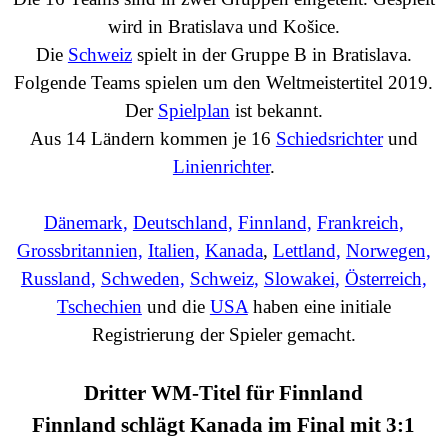
wird in
Bratislava und Košice.
Die
Schweiz
spielt in der Gruppe B in Bratislava.
Folgende Teams spielen um den Weltmeistertitel 2019.
Der
Spielplan
ist bekannt.
Aus 14 Ländern kommen je 16
Schiedsrichter
und
Linienrichter
.
Dänemark,
Deutschland,
Finnland,
Frankreich,
Grossbritannien,
Italien,
Kanada
,
Lettland,
Norwegen,
Russland,
Schweden,
Schweiz,
Slowakei,
Österreich,
Tschechien
und die
USA
haben eine initiale
Registrierung
der Spieler gemacht.
Dritter WM-Titel für Finnland
Finnland schlägt Kanada im Final mit 3:1