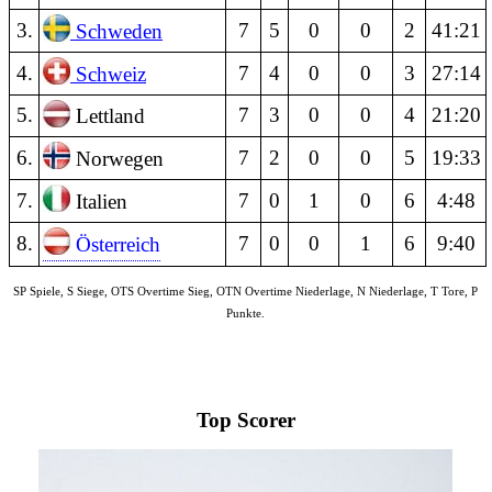
3
.
7
5
0
0
2
41:21
Schweden
4.
7
4
0
0
3
27:14
Schweiz
5.
7
3
0
0
4
21:20
Lettland
6.
7
2
0
0
5
19:33
Norwegen
7.
7
0
1
0
6
4:48
Italien
8.
7
0
0
1
6
9:40
Österreich
SP Spiele, S Siege, OTS Overtime Sieg, OTN Overtime Niederlage, N Niederlage, T Tore, P
Punkte.
Top Scorer