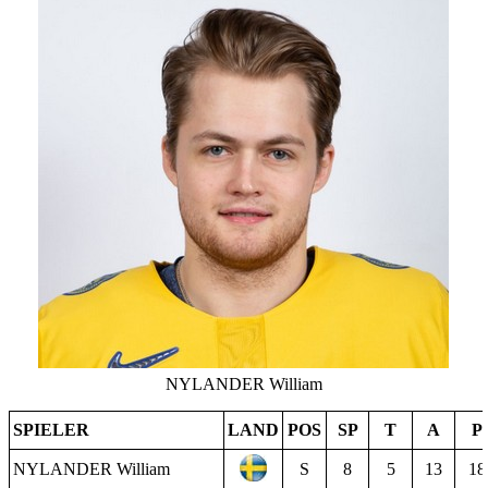
NYLANDER William
SPIELER
LAND
POS
SP
T
A
P
NYLANDER William
S
8
5
13
18