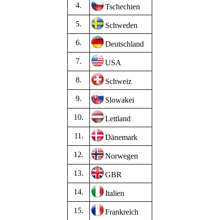
4.
Tschechien
5.
Schweden
6.
Deutschland
7.
USA
8.
Schweiz
9.
Slowakei
10.
Lettland
11.
Dänemark
12.
Norwegen
13.
GBR
14.
Italien
15.
Frankreich