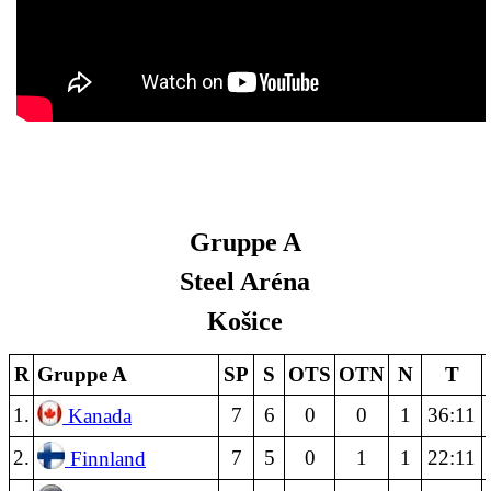
Gruppe A
Steel Aréna
Košice
R
Gruppe A
SP
S
OTS
OTN
N
T
1.
7
6
0
0
1
36:11
Kanada
2.
7
5
0
1
1
22:11
Finnland