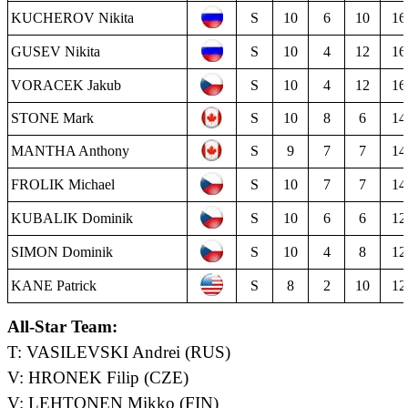
KUCHEROV Nikita
S
10
6
10
16
GUSEV Nikita
S
10
4
12
16
VORACEK Jakub
S
10
4
12
16
STONE Mark
S
10
8
6
14
MANTHA Anthony
S
9
7
7
14
FROLIK Michael
S
10
7
7
14
KUBALIK Dominik
S
10
6
6
12
SIMON Dominik
S
10
4
8
12
KANE Patrick
S
8
2
10
12
All-Star Team:
T:
VASILEVSKI Andrei (RUS)
V:
HRONEK Filip (CZE)
V:
LEHTONEN Mikko (FIN)