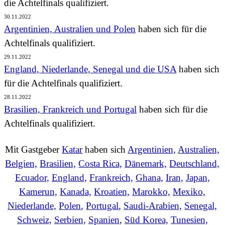
die Achtelfinals qualifiziert.
30.11.2022
Argentinien, Australien und Polen
haben sich für die
Achtelfinals qualifiziert.
29.11.2022
England, Niederlande, Senegal und die USA
haben sich
für die Achtelfinals qualifiziert.
28.11.2022
Brasilien, Frankreich und Portugal
haben sich für die
Achtelfinals qualifiziert.
Mit Gastgeber
Katar
haben sich
Argentinien,
Australien,
Belgien,
Brasilien,
Costa Rica,
Dänemark,
Deutschland,
Ecuador,
England,
Frankreich,
Ghana,
Iran,
Japan,
Kamerun,
Kanada,
Kroatien,
Marokko,
Mexiko,
Niederlande,
Polen
,
Portugal
,
Saudi-Arabien,
Senegal,
Schweiz,
Serbien,
Spanien
,
Süd Korea,
Tunesien,