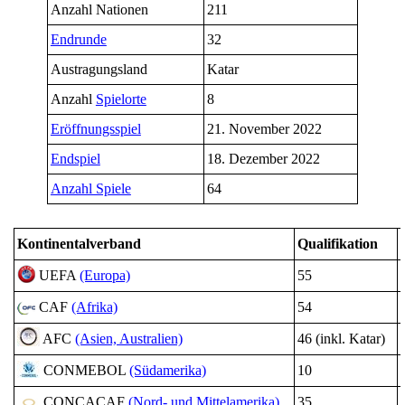
Anzahl Nationen
211
Endrunde
32
Austragungsland
Katar
Anzahl
Spielorte
8
Eröffnungsspiel
21. November 2022
Endspiel
18. Dezember 2022
Anzahl Spiele
64
Kontinentalverband
Qualifikation
UEFA
(Europa)
55
CAF
(Afrika)
54
AFC
(Asien, Australien)
46 (inkl. Katar)
CONMEBOL
(Südamerika)
10
CONCACAF
(Nord- und Mittelamerika)
35