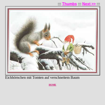
:::
Thumbs
:::
Next >>
:::
Eichhörnchen mit Tomten auf verschneitem Baum
HOME