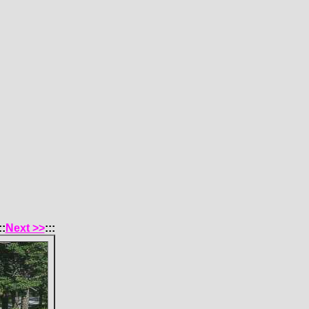
::
Next >>
:::