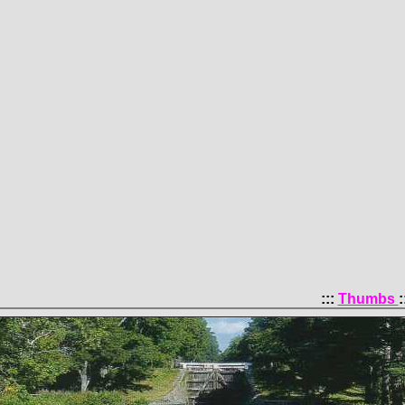
:::
Thumbs
: