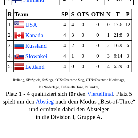
R
Team
SP
S
OTS
OTN
N
T
P
USA
1.
4
4
0
0
0
17:6
12
Kanada
2.
4
3
0
0
1
21:8
9
Russland
3.
4
2
0
0
2
16:9
6
Slowakei
4.
4
1
0
0
3
6:14
3
Lettland
5.
4
0
0
0
4
6:29
0
R=Rang, SP=Spiele, S=Siege, OTS=Overtime Sieg, OTN=Overtime Niederlage,
N=Niederlage, T=Erzielte Tore, P=Punkte,
Platz 1 - 4 qualifiziert sich für den
Viertelfinal
.
Platz 5
spielt um den
Abstieg
nach dem Modus „Best-of-Three“
und ermitteln dabei den Absteiger
in die Division I, Gruppe A.