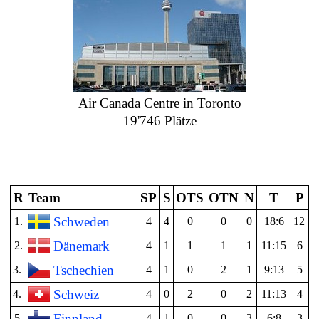
Air Canada Centre in Toronto
19
'746
Plätze
R
Team
SP
S
OTS
OTN
N
T
P
Schweden
1.
4
4
0
0
0
18:6
12
Dänemark
2.
4
1
1
1
1
11:15
6
Tschechien
3.
4
1
0
2
1
9:13
5
Schweiz
4.
4
0
2
0
2
11:13
4
Finnland
5.
4
1
0
0
3
6:8
3