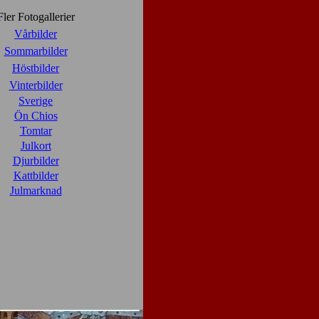
Fler
Fotogallerier
Vårbilder
Sommarbilder
Höstbilder
Vinterbilder
Sverige
Ön Chios
Tomtar
Julkort
Djurbilder
Kattbilder
Julmarknad