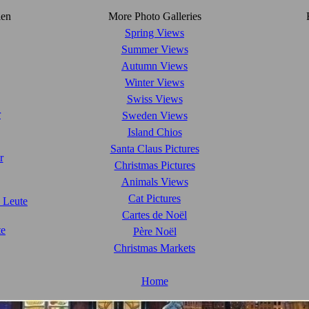
ien
More Photo Galleries
Spring Views
Summer Views
Autumn Views
Winter Views
Swiss Views
r
Sweden Views
Island Chios
Santa Claus Pictures
r
Christmas Pictures
Animals Views
Cat Pictures
 Leute
Cartes de Noël
te
Père Noël
Christmas Markets
Home