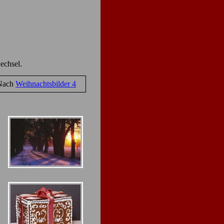
echsel.
Nach
Weihnachtsbilde
r 4