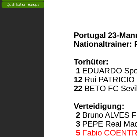
Portugal 23-
Man
Nationaltrainer:
Torhüter:
1
EDUARDO Spor
12
Rui PATRICIO 
22
BETO FC Sevil
Verteidigung:
2
Bruno ALVES Fe
3
PEPE Real Mad
5
Fabio COENTRAO