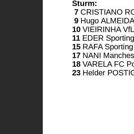
Sturm:
7
CRISTIANO RO
9
Hugo
ALMEIDA 
10
VIEIRINHA VfL
11
EDER Sporting
15
RAFA Sporting
17
NANI Manchest
18
VARELA FC Po
23
Helder POSTIG