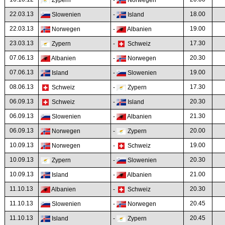
Zypern
-
Norwegen
22.03.13
18.00
Slowenien
-
Island
22.03.13
19.00
Norwegen
-
Albanien
23.03.13
17.30
Zypern
-
Schweiz
07.06.13
20.30
Albanien
-
Norwegen
07.06.13
19.00
Island
-
Slowenien
08.06.13
17.30
Schweiz
-
Zypern
06.09.13
20.30
Schweiz
-
Island
06.09.13
21.30
Slowenien
-
Albanien
06.09.13
20.00
Norwegen
-
Zypern
10.09.13
19.00
Norwegen
-
Schweiz
10.09.13
20.30
Zypern
-
Slowenien
10.09.13
21.00
Island
-
Albanien
11.10.13
20.30
Albanien
-
Schweiz
11.10.13
20.45
Slowenien
-
Norwegen
11.10.13
20.45
Island
-
Zypern