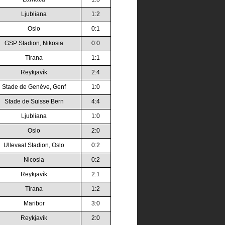
Ljubliana
1:2
Oslo
0:1
GSP Stadion, Nikosia
0:0
Tirana
1:1
Reykjavík
2:4
Stade de Genève, Genf
1:0
Stade de Suisse Bern
4:4
Ljubliana
1:0
Oslo
2:0
Ullevaal Stadion, Oslo
0:2
Nicosia
0:2
Reykjavík
2:1
Tirana
1:2
Maribor
3:0
Reykjavík
2:0