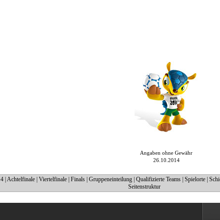
Angaben ohne Gewähr
26.10.2014
14
|
Achtelfinale
|
Viertelfinale
|
Finals
|
Gruppeneinteilung
|
Qualifizierte Teams
|
Spielorte
|
Schi
Seitenstruktur