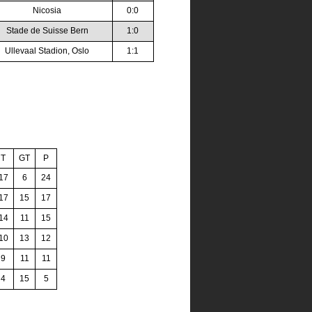
Nicosia
0:0
Stade de Suisse Bern
1:0
Ullevaal Stadion, Oslo
1:1
T
GT
P
17
6
24
17
15
17
14
11
15
10
13
12
9
11
11
4
15
5