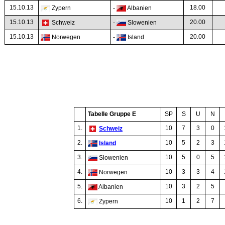
15.10.13
18.00
Zypern
-
Albanien
15.10.13
20.00
Schweiz
-
Slowenien
15.10.13
20.00
Norwegen
-
Island
Tabelle Gruppe E
SP
S
U
N
1.
10
7
3
0
Schweiz
2.
10
5
2
3
Island
3.
10
5
0
5
Slowenien
4.
10
3
3
4
Norwegen
5.
10
3
2
5
Albanien
6.
10
1
2
7
Zypern