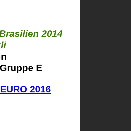
Brasilien 2014
li
on
 Gruppe E
-
EURO 2016