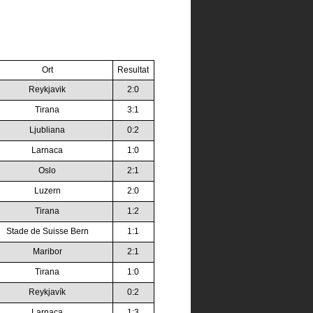
Ort
Resultat
Reykjavik
2:0
Tirana
3:1
Ljubliana
0:2
Larnaca
1:0
Oslo
2:1
Luzern
2:0
Tirana
1:2
Stade de Suisse Bern
1:1
Maribor
2:1
Tirana
1:0
Reykjavík
0:2
Larnaca
1:3