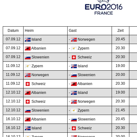
Datum
Heim
Gast
Zeit
07.09.12
20.45
Island
-
Norwegen
07.09.12
20.30
Albanien
-
Zypern
07.09.12
20:30
Slowenien
-
Schweiz
11.09.12
19.00
Zypern
-
Island
11.09.12
20.00
Norwegen
-
Slowenien
11.09.12
20.30
Schweiz
-
Albanien
12.10.12
19.00
Albanien
-
Island
12.10.12
20.30
Schweiz
-
Norwegen
12.10.12
21.45
Slowenien
-
Zypern
16.10.12
20.45
Albanien
-
Slowenien
16.10.12
20.30
Island
-
Schweiz
16.10.12
20.00