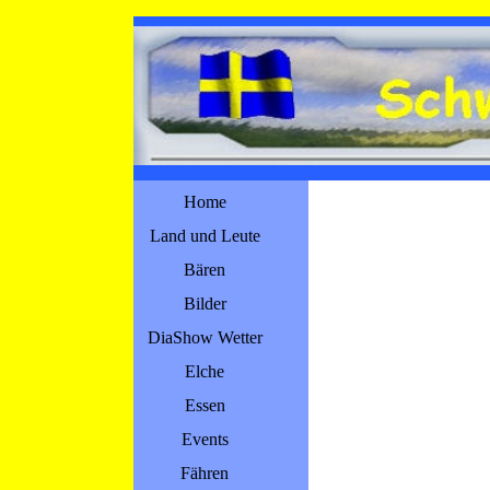
Direkt zum Seiteninhalt
Menü überspringen
Home
Land und Leute
Bären
Bilder
DiaShow Wetter
Elche
Essen
Events
▼
Fähren