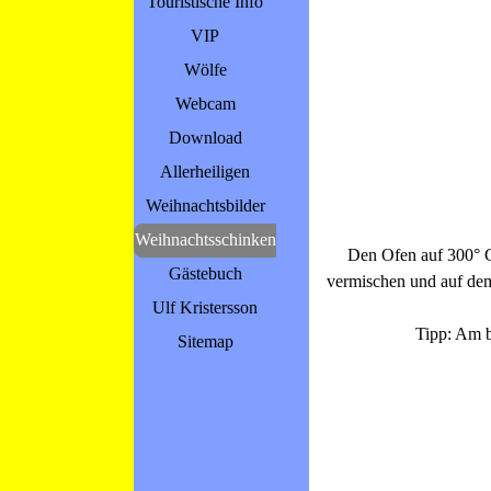
Touristische Info
VIP
Wölfe
Webcam
Download
Allerheiligen
Weihnachtsbilder
Weihnachtsschinken
Den Ofen auf 300° C
Gästebuch
vermischen und auf dem
Ulf Kristersson
Tipp: Am b
Sitemap