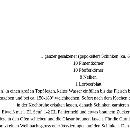
1 ganzer gesalzener (gepökelter) Schinken (ca. 
10 Pimentkörner
10 Pfefferkörner
8 Nelken
1 Lorbeerblatt
en) in einen großen Topf legen, kaltes Wasser einfüllen bis das Fleisch
geben und bei ca. 150-180° weichkochen. Sofort nach dem Kochen di
in der Kochbrühe erkalten lassen, danach Schinken garniere
1 Eiweiß mit 1 EL Senf, 1-2 EL Paniermehl und etwas braunem Zucker ve
itze in den Ofen schieben und die Glasur bräunen lassen. Für die Garni
 spritzt einen Weihnachtsgruss oder Verzierungen auf den Schinken. Den